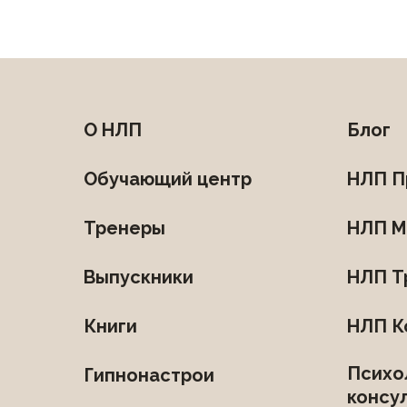
О НЛП
Блог
Обучающий центр
НЛП П
Тренеры
НЛП М
Выпускники
НЛП Т
Книги
НЛП К
Психо
Гипнонастрои
консу