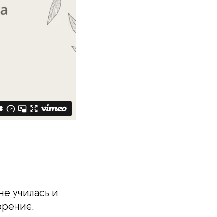
 не училась и
орение.