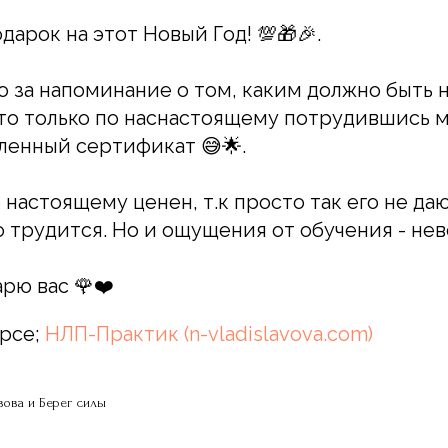
дарок на этот Новый Год! 💯🎁🎉.
о за напоминание о том, каким должно быть
что только по наснастоящему потрудившись 
ленный сертификат 😅🌟.
 настоящему ценен, т.к просто так его не да
о трудится. Но и ощущения от обучения - не
рю вас 🌹❤️
урсе;
НЛП-Практик (n-vladislavova.com)
ова и Берег силы