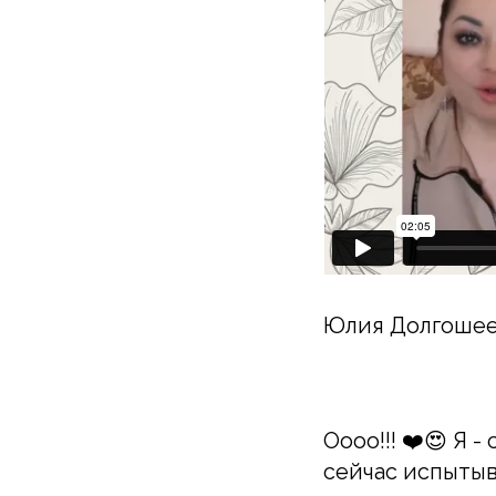
Юлия Долгошее
Оооо!!! ❤️😍 Я -
сейчас испытыв