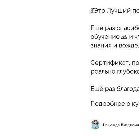
💃Это Лучший по
Ещё раз спасиб
обучение 🙏 и 
знания и вожде
Сертификат, по
реально глубок
Ещё раз благода
Подробнее о к
Надежда Владислав