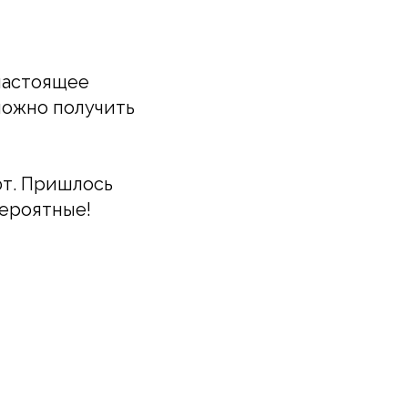
 настоящее
можно получить
ют. Пришлось
вероятные!