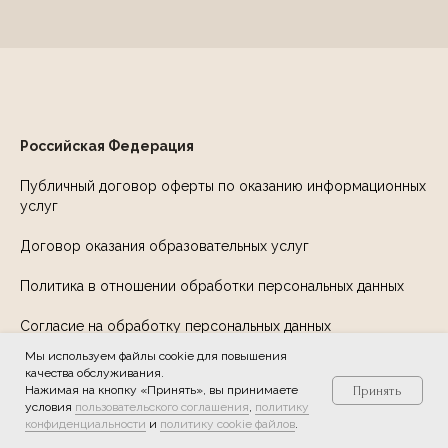
Российская Федерация
Публичный договор оферты по оказанию информационных
услуг
Договор оказания образовательных услуг
Политика в отношении обработки персональных данных
Согласие на обработку персональных данных
Мы используем файлы cookie для повышения
Публичная оферта на оказание информационно-
качества обслуживания.
консультационных услуг
Нажимая на кнопку «Принять», вы принимаете
Принять
условия
пользовательского соглашения
,
политику
Служба заботы
конфиденциальности
и
политику cookie файлов
.
Казахстан