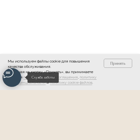
Мы используем файлы cookie для повышения
Принять
качества обслуживания.
Нажимая на кнопку «Принять», вы принимаете
условия
пользовательского соглашения
,
политику
Служба заботы
конфиденциальности
и
политику cookie файлов
.
Мы в соцсетях: