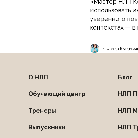
«Мастер НЛП К
использовать и
уверенного пов
контекстах — в
Надежда Владислав
О НЛП
Блог
Обучающий центр
НЛП П
Тренеры
НЛП М
Выпускники
НЛП Т