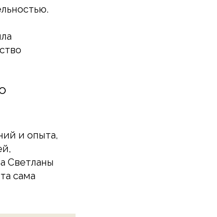
ельностью.
ила
ьство
о
ний и опыта,
ей,
ра Светланы
та сама