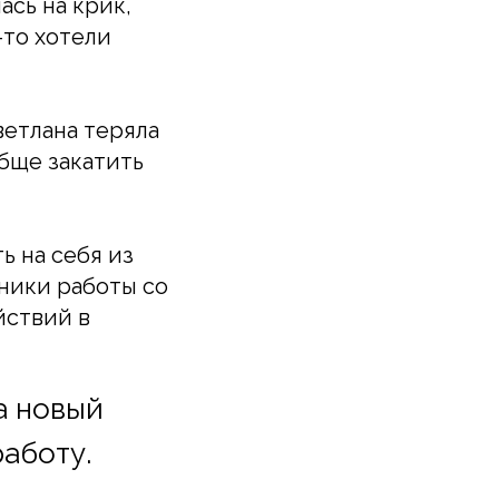
ась на крик,
-то хотели
ветлана теряла
бще закатить
 на себя из
хники работы со
йствий в
а новый
аботу.