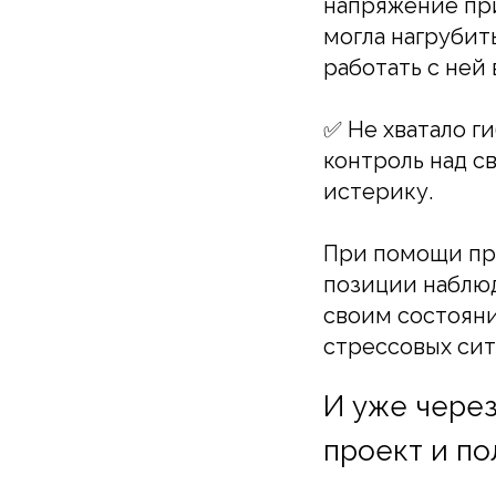
напряжение при
могла нагрубить
работать с ней
✅ Не хватало ги
контроль над с
истерику.
При помощи пра
позиции наблюд
своим состояни
стрессовых сит
И уже через
проект и по