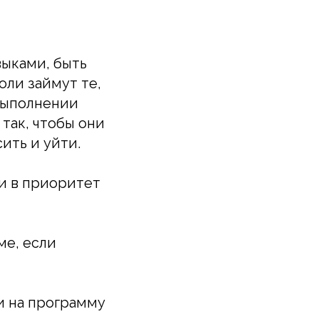
ыками, быть
оли займут те,
 выполнении
 так, чтобы они
ить и уйти.
ли в приоритет
ме, если
и на программу