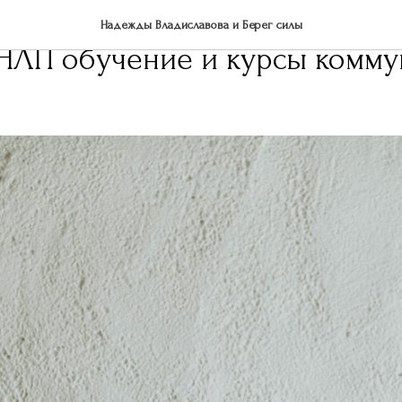
 рост и внутренние стратегии
Надежды Владиславова и Берег силы
НЛП обучение и курсы комм