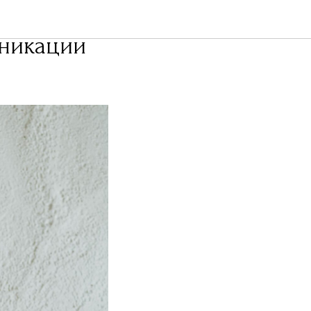
: как
уникации