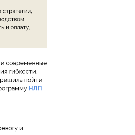
 стратегии,
оводством
ь и оплату,
П и современные
ия гибкости,
 решила пойти
программу
НЛП
ревогу и