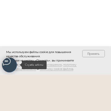
Мы используем файлы cookie для повышения
Принять
качества обслуживания.
Нажимая на кнопку «Принять», вы принимаете
условия
пользовательского соглашения
,
политику
Служба заботы
конфиденциальности
и
политику cookie файлов
.
Мы в соцсетях: