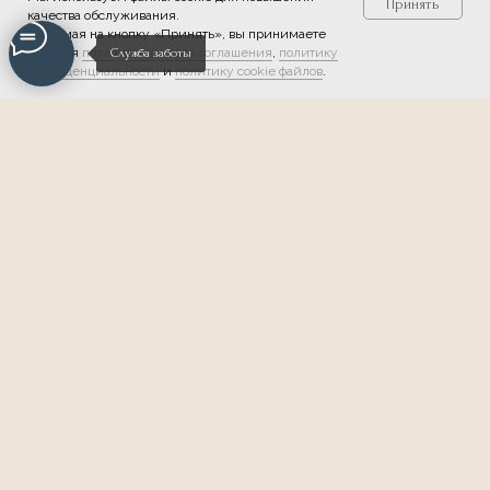
Принять
качества обслуживания.
Нажимая на кнопку «Принять», вы принимаете
условия
пользовательского соглашения
,
политику
Служба заботы
конфиденциальности
и
политику cookie файлов
.
Мы в соцсетях:
Обратная связь
О НЛП
Обучающий центр
Тренеры