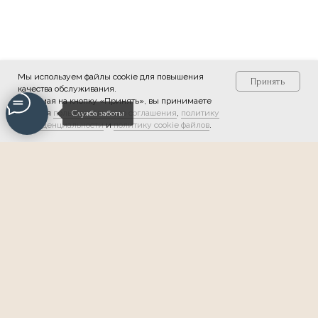
Мы используем файлы cookie для повышения
Принять
качества обслуживания.
Нажимая на кнопку «Принять», вы принимаете
условия
пользовательского соглашения
,
политику
Служба заботы
конфиденциальности
и
политику cookie файлов
.
Мы в соцсетях:
Обратная связь
О НЛП