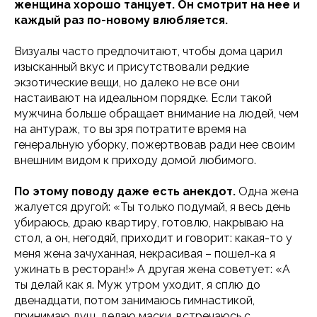
женщина хорошо танцует. Он смотрит на нее и
каждый раз по-новому влюбляется.
Визуалы часто предпочитают, чтобы дома царил
изысканный вкус и присутствовали редкие
экзотические вещи, но далеко не все они
настаивают на идеальном порядке. Если такой
мужчина больше обращает внимание на людей, чем
на антураж, то вы зря потратите время на
генеральную уборку, пожертвовав ради нее своим
внешним видом к приходу домой любимого.
По этому поводу даже есть анекдот.
Одна жена
жалуется другой: «Ты только подумай, я весь день
убираюсь, драю квартиру, готовлю, накрываю на
стол, а он, негодяй, приходит и говорит: какая-то у
меня жена зачуханная, некрасивая – пошел-ка я
ужинать в ресторан!» А другая жена советует: «А
ты делай как я. Муж утром уходит, я сплю до
двенадцати, потом занимаюсь гимнастикой,
принимаю душ, делаю маски, встречаюсь с