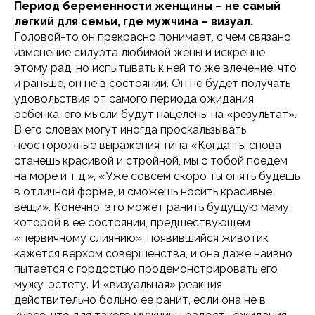
Период беременности женщины – не самый
легкий для семьи, где мужчина – визуал.
Головой-то он прекрасно понимает, с чем связано
изменение силуэта любимой жены и искренне
этому рад, но испытывать к ней то же влечение, что
и раньше, он не в состоянии. Он не будет получать
удовольствия от самого периода ожидания
ребенка, его мысли будут нацелены на «результат».
В его словах могут иногда проскальзывать
неосторожные выражения типа «Когда ты снова
станешь красивой и стройной, мы с тобой поедем
на море и т.д.», «Уже совсем скоро ты опять будешь
в отличной форме, и сможешь носить красивые
вещи». Конечно, это может ранить будущую маму,
которой в ее состоянии, предшествующем
«первичному слиянию», появившийся животик
кажется верхом совершенства, и она даже наивно
пытается с гордостью продемонстрировать его
мужу-эстету. И «визуальная» реакция
действительно больно ее ранит, если она не в