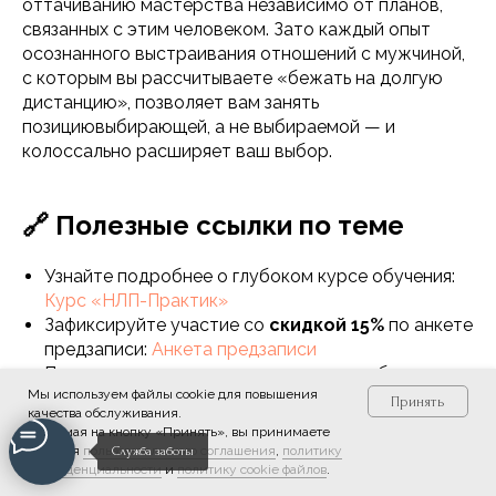
оттачиванию мастерства независимо от планов,
связанных с этим человеком. Зато каждый опыт
осознанного выстраивания отношений с мужчиной,
с которым вы рассчитываете «бежать на долгую
дистанцию», позволяет вам занять
позициювыбирающей, а не выбираемой — и
колоссально расширяет ваш выбор.
🔗 Полезные ссылки по теме
Узнайте подробнее о глубоком курсе обучения:
Курс «НЛП-Практик»
Зафиксируйте участие со
скидкой 15%
по анкете
предзаписи:
Анкета предзаписи
Посмотрите экспресс-программы для быстрого
Мы используем файлы cookie для повышения
старта:
Экспресс-курсы Европейского
Принять
качества обслуживания.
Тренингового Центра «Берег Силы»
Нажимая на кнопку «Принять», вы принимаете
условия
пользовательского соглашения
,
политику
Служба заботы
конфиденциальности
и
политику cookie файлов
.
Надежда Владиславова и Берег силы