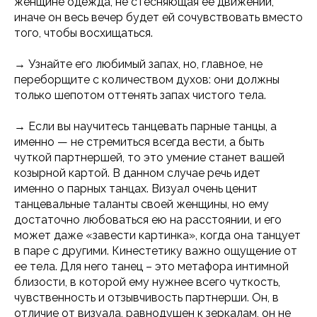
женщине одежда, не стесняющая ее движений,
иначе он весь вечер будет ей сочувствовать вместо
того, чтобы восхищаться.
→ Узнайте его любимый запах, но, главное, не
переборщите с количеством духов: они должны
только шепотом оттенять запах чистого тела.
→ Если вы научитесь танцевать парные танцы, а
именно — не стремиться всегда вести, а быть
чуткой партнершей, то это умение станет вашей
козырной картой. В данном случае речь идет
именно о парных танцах. Визуал очень ценит
танцевальные таланты своей женщины, но ему
достаточно любоваться ею на расстоянии, и его
может даже «завести картинка», когда она танцует
в паре с другими. Кинестетику важно ощущение от
ее тела. Для него танец – это метафора интимной
близости, в которой ему нужнее всего чуткость,
чувственность и отзывчивость партнерши. Он, в
отличие от визуала, равнодушен к зеркалам, он не