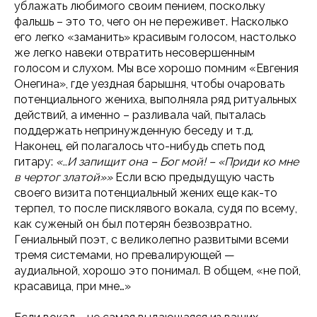
ублажать любимого своим пением, поскольку
фальшь – это то, чего он не переживет. Насколько
его легко «заманить» красивым голосом, настолько
же легко навеки отвратить несовершенным
голосом и слухом. Мы все хорошо помним «Евгения
Онегина», где уездная барышня, чтобы очаровать
потенциального жениха, выполняла ряд ритуальных
действий, а именно – разливала чай, пыталась
поддержать непринужденную беседу и т.д.
Наконец, ей полагалось что-нибудь спеть под
гитару:
«…И запищит она – Бог мой! – «Приди ко мне
в чертог златой»»
Если всю предыдущую часть
своего визита потенциальный жених еще как-то
терпел, то после писклявого вокала, судя по всему,
как суженый он был потерян безвозвратно.
Гениальный поэт, с великолепно развитыми всеми
тремя системами, но превалирующей —
аудиальной, хорошо это понимал. В общем, «не пой,
красавица, при мне…»