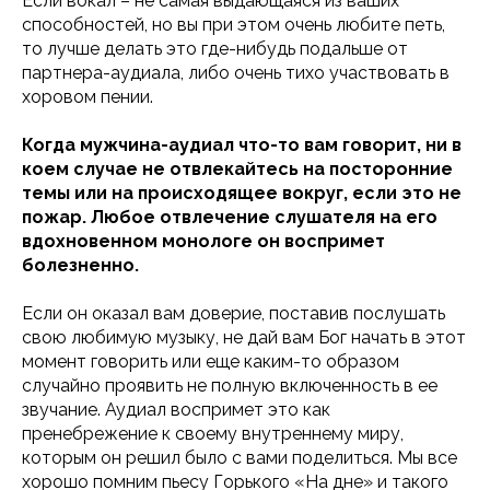
Если вокал – не самая выдающаяся из ваших
способностей, но вы при этом очень любите петь,
то лучше делать это где-нибудь подальше от
партнера-аудиала, либо очень тихо участвовать в
хоровом пении.
Когда мужчина-аудиал что-то вам говорит, ни в
коем случае не отвлекайтесь на посторонние
темы или на происходящее вокруг, если это не
пожар. Любое отвлечение слушателя на его
вдохновенном монологе он воспримет
болезненно.
Если он оказал вам доверие, поставив послушать
свою любимую музыку, не дай вам Бог начать в этот
момент говорить или еще каким-то образом
случайно проявить не полную включенность в ее
звучание. Аудиал воспримет это как
пренебрежение к своему внутреннему миру,
которым он решил было с вами поделиться. Мы все
хорошо помним пьесу Горького «На дне» и такого