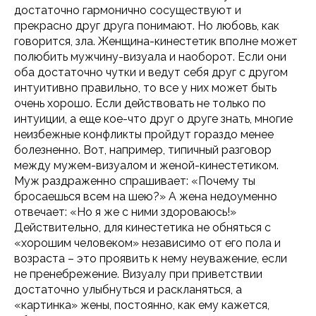
достаточно гармонично сосуществуют и
прекрасно друг друга понимают. Но любовь, как
говорится, зла. Женщина-кинестетик вполне может
полюбить мужчину-визуала и наоборот. Если они
оба достаточно чутки и ведут себя друг с другом
интуитивно правильно, то все у них может быть
очень хорошо. Если действовать не только по
интуиции, а еще кое-что друг о друге знать, многие
неизбежные конфликты пройдут гораздо менее
болезненно. Вот, например, типичный разговор
между мужем-визуалом и женой-кинестетиком.
Муж раздраженно спрашивает: «Почему ты
бросаешься всем на шею?» А жена недоуменно
отвечает: «Но я же с ними здороваюсь!»
Действительно, для кинестетика не обняться с
«хорошим человеком» независимо от его пола и
возраста – это проявить к нему неуважение, если
не пренебрежение. Визуалу при приветствии
достаточно улыбнуться и раскланяться, а
«картинка» жены, постоянно, как ему кажется,