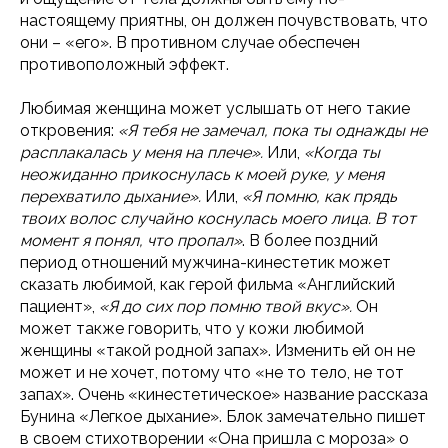
настоящему приятны, он должен почувствовать, что
они – «его». В противном случае обеспечен
противоположный эффект.
Любимая женщина может услышать от него такие
откровения:
«Я тебя не замечал, пока ты однажды не
расплакалась у меня на плече».
Или,
«Когда ты
неожиданно прикоснулась к моей руке, у меня
перехватило дыхание».
Или,
«Я помню, как прядь
твоих волос случайно коснулась моего лица. В тот
момент я понял, что пропал»
. В более поздний
период отношений мужчина-кинестетик может
сказать любимой, как герой фильма «Английский
пациент»,
«Я до сих пор помню твой вкус».
Он
может также говорить, что у кожи любимой
женщины «такой родной запах». Изменить ей он не
может и не хочет, потому что «не то тело, не тот
запах». Очень «кинестетическое» название рассказа
Бунина «Легкое дыхание». Блок замечательно пишет
в своем стихотворении «Она пришла с мороза» о