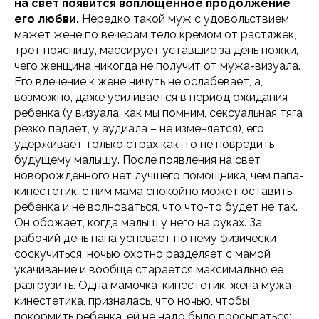
на свет появится воплощенное продолжение
его любви.
Нередко такой муж с удовольствием
мажет жене по вечерам тело кремом от растяжек,
трет поясницу, массирует уставшие за день ножки,
чего женщина никогда не получит от мужа-визуала.
Его влечение к жене ничуть не ослабевает, а,
возможно, даже усиливается в период ожидания
ребенка (у визуала, как мы помним, сексуальная тяга
резко падает, у аудиала – не изменяется), его
удерживает только страх как-то не повредить
будущему малышу. После появления на свет
новорожденного нет лучшего помощника, чем папа-
кинестетик: с ним мама спокойно может оставить
ребенка и не волноваться, что что-то будет не так.
Он обожает, когда малыш у него на руках. За
рабочий день папа успевает по нему физически
соскучиться, ночью охотно разделяет с мамой
укачивание и вообще старается максимально ее
разгрузить. Одна мамочка-кинестетик, жена мужа-
кинестетика, призналась, что ночью, чтобы
покормить ребенка, ей не надо было просыпаться: