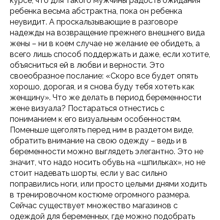
курсе, что для такого мужчины радость ожидания
ребенка весьма абстрактна, пока он ребенка
неувидит. А проскальзывающие в разговоре
надежды на возвращение прежнего внешнего вида
жены – ни в коем случае не желание ее обидеть, а
всего лишь способ поддержать и даже, если хотите,
объясниться ей в любви и верности. Это
своеобразное послание: «Скоро все будет опять
хорошо, дорогая, и я снова буду тебя хотеть как
женщину». Что же делать в период беременности
жене визуала? Постараться отнестись с
пониманием к его визуальным особенностям.
Поменьше щеголять перед ним в раздетом виде,
обратить внимание на свою одежду – ведь и в
беременности можно выглядеть элегантно. Это не
значит, что надо носить обувь на «шпильках», но не
стоит надевать шорты, если у вас сильно
поправились ноги, или просто целыми днями ходить
в тренировочном костюме огромного размера.
Сейчас существует множество магазинов с
одеждой для беременных, где можно подобрать