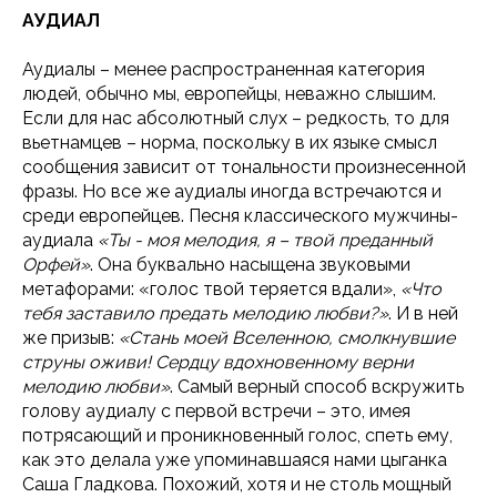
АУДИАЛ
Аудиалы – менее распространенная категория
людей, обычно мы, европейцы, неважно слышим.
Если для нас абсолютный слух – редкость, то для
вьетнамцев – норма, поскольку в их языке смысл
сообщения зависит от тональности произнесенной
фразы. Но все же аудиалы иногда встречаются и
среди европейцев. Песня классического мужчины-
аудиала
«Ты - моя мелодия, я – твой преданный
Орфей»
. Она буквально насыщена звуковыми
метафорами: «голос твой теряется вдали»,
«Что
тебя заставило предать мелодию любви?»
. И в ней
же призыв:
«Стань моей Вселенною, смолкнувшие
струны оживи! Сердцу вдохновенному верни
мелодию любви»
. Самый верный способ вскружить
голову аудиалу с первой встречи – это, имея
потрясающий и проникновенный голос, спеть ему,
как это делала уже упоминавшаяся нами цыганка
Саша Гладкова. Похожий, хотя и не столь мощный