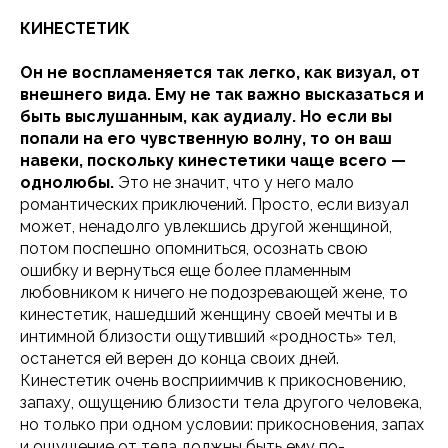
КИНЕСТЕТИК
Он не воспламеняется так легко, как визуал, от
внешнего вида. Ему не так важно высказаться и
быть выслушанным, как аудиалу. Но если вы
попали на его чувственную волну, то он ваш
навеки, поскольку кинестетики чаще всего —
однолюбы.
Это не значит, что у него мало
романтических приключений. Просто, если визуал
может, ненадолго увлекшись другой женщиной,
потом поспешно опомниться, осознать свою
ошибку и вернуться еще более пламенным
любовником к ничего не подозревающей жене, то
кинестетик, нашедший женщину своей мечты и в
интимной близости ощутивший «родность» тел,
останется ей верен до конца своих дней.
Кинестетик очень восприимчив к прикосновению,
запаху, ощущению близости тела другого человека,
но только при одном условии: прикосновения, запах
и ощущение от тела должны быть ему по-