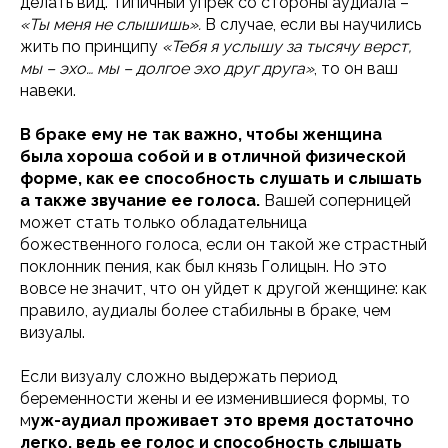
делать вид. Типичный упрек со стороны аудиала –
«Ты меня не слышишь».
В случае, если вы научились
жить по принципу
«Тебя я услышу за тысячу верст,
мы – эхо… мы – долгое эхо друг друга»
, то он ваш
навеки.
В браке ему не так важно, чтобы женщина
была хороша собой и в отличной физической
форме, как ее способность слушать и слышать
а также звучание ее голоса.
Вашей соперницей
может стать только обладательница
божественного голоса, если он такой же страстный
поклонник пения, как был князь Голицын. Но это
вовсе не значит, что он уйдет к другой женщине: как
правило, аудиалы более стабильны в браке, чем
визуалы.
Если визуалу сложно выдержать период
беременности жены и ее изменившиеся формы, то
м
уж-аудиал проживает это время достаточно
легко, ведь ее голос и способность слышать