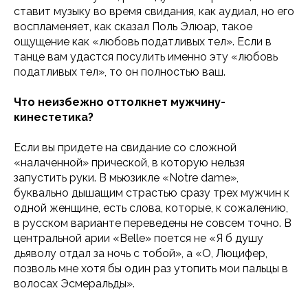
ставит музыку во время свидания, как аудиал, но его
воспламеняет, как сказал Поль Элюар, такое
ощущение как «любовь податливых тел». Если в
танце вам удастся посулить именно эту «любовь
податливых тел», то он полностью ваш.
Что неизбежно оттолкнет мужчину-
кинестетика?
Если вы придете на свидание со сложной
«налаченной» прической, в которую нельзя
запустить руки. В мьюзикле «Notre dame»,
буквально дышащим страстью сразу трех мужчин к
одной женщине, есть слова, которые, к сожалению,
в русском варианте переведены не совсем точно. В
центральной арии «Belle» поется не «Я б душу
дьяволу отдал за ночь с тобой», а «О, Люцифер,
позволь мне хотя бы один раз утопить мои пальцы в
волосах Эсмеральды».