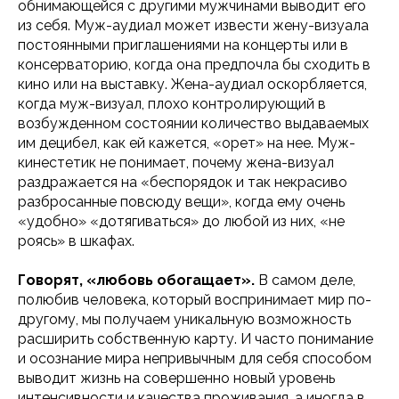
обнимающейся с другими мужчинами выводит его
из себя. Муж-аудиал может извести жену-визуала
постоянными приглашениями на концерты или в
консерваторию, когда она предпочла бы сходить в
кино или на выставку. Жена-аудиал оскорбляется,
когда муж-визуал, плохо контролирующий в
возбужденном состоянии количество выдаваемых
им децибел, как ей кажется, «орет» на нее. Муж-
кинестетик не понимает, почему жена-визуал
раздражается на «беспорядок и так некрасиво
разбросанные повсюду вещи», когда ему очень
«удобно» «дотягиваться» до любой из них, «не
роясь» в шкафах.
Говорят, «любовь обогащает».
В самом деле,
полюбив человека, который воспринимает мир по-
другому, мы получаем уникальную возможность
расширить собственную карту. И часто понимание
и осознание мира непривычным для себя способом
выводит жизнь на совершенно новый уровень
интенсивности и качества проживания, а иногда в