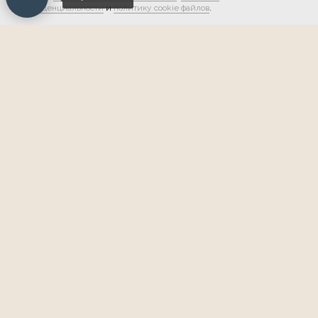
конфиденциальности
и
политику cookie файлов
.
Мы в соцсетях:
Обратная связь
О НЛП
Обучающий центр
Тренеры
Выпускники
Книги