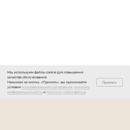
Мы используем файлы cookie для повышения
качества обслуживания.
Нажимая на кнопку «Принять», вы принимаете
Принять
условия
пользовательского соглашения
,
политику
Служба заботы
конфиденциальности
и
политику cookie файлов
.
Мы в соцсетях: