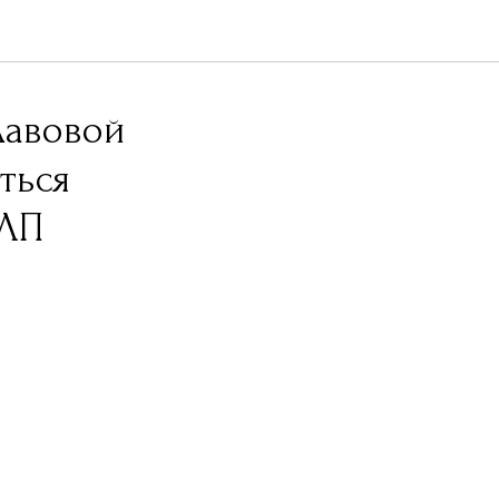
лавовой
ться
НЛП