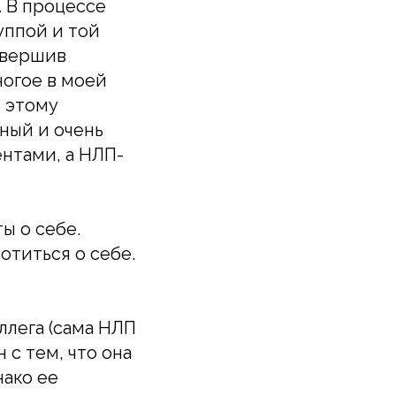
. В процессе
уппой и той
авершив
ногое в моей
я этому
ный и очень
нтами, а НЛП-
ы о себе.
отиться о себе.
ллега (сама НЛП
 с тем, что она
нако ее