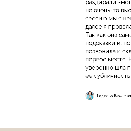
раздирали эмоц
не очень-то вы
сессию мы с не
далее я провел
Так как она са
подсказки и, п
позвонила и ска
первое место. Н
уверенно шла п
ее субличность
Надежда Владислав