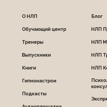
О НЛП
Блог
Обучающий центр
НЛП П
Тренеры
НЛП М
Выпускники
НЛП Т
Книги
НЛП К
Психо
Гипнонастрои
консу
Подкасты
Экспр
Аудиоплощадки