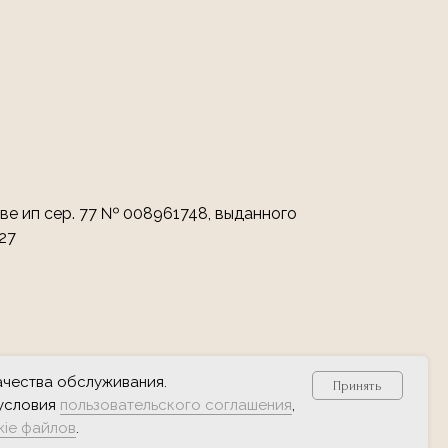
ве ип сер. 77 № 008961748, выданного
27
ачества обслуживания.
Принять
 условия
пользовательского соглашения
,
kie файлов
.