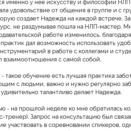
ся именно у нее искусству и философии НЛП
ала удовольствие от общения в группе и с гр
орую создает Надежда на каждой встрече. З
урс, не раздумывая пошла на НЛП-мастер. М
одавательской работе изменилось, благодар
практик дал возможность использовать удоб
струментарий в работе с коллегами и студе
л взаимоотношения с самой собой.
- такое обучение есть лучшая практика забот
щим с людьми, важно и нужно регулярно заб
 удивительно талантливо делает Надежда.
ю - на прошлой неделе ко мне обратилась ко
-тренер). Запрос на консультацию был связан
е участвовать в соревновании спикеров, од