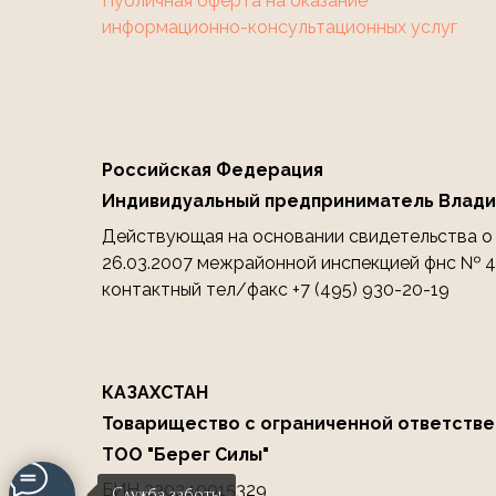
Публичная оферта на оказание
информационно-консультационных услуг
Российская Федерация
Индивидуальный предприниматель Влади
Действующая на основании свидетельства о г
26.03.2007 межрайонной инспекцией фнс № 46
контактный тел/факс +7 (495) 930-20-19
КАЗАХСТАН
Товарищество с ограниченной ответстве
ТОО "Берег Силы"
БИН 230240015329
Служба заботы