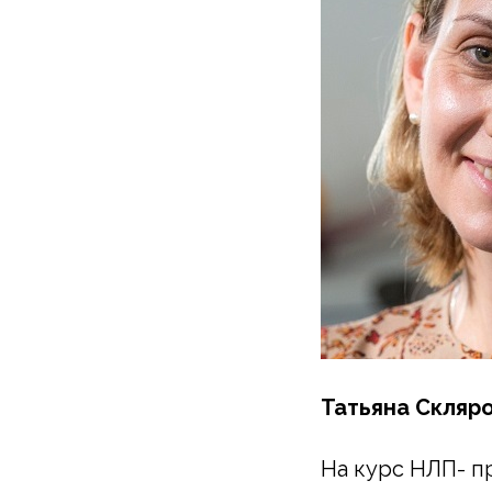
Татьяна Скляр
На курс НЛП- п