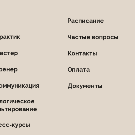
Расписание
рактик
Частые вопросы
астер
Контакты
ренер
Оплата
оммуникация
Документы
логическое
льтирование
есс-курсы