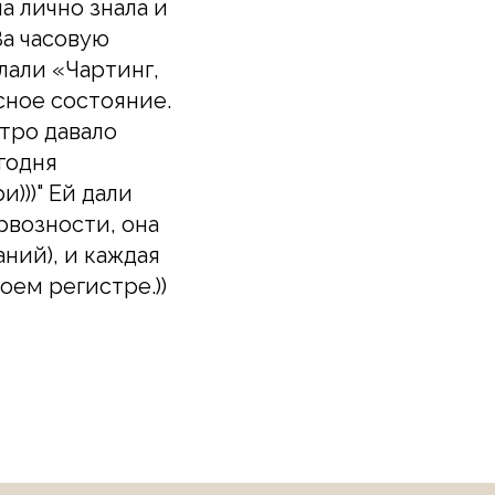
а лично знала и
За часовую
лали «Чартинг,
сное состояние.
стро давало
годня
и)))" Ей дали
рвозности, она
ний), и каждая
оем регистре.))