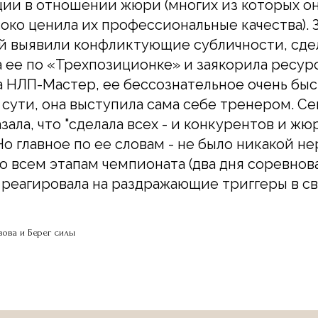
ии в отношении жюри (многих из которых он
соко ценила их профессиональные качества). 
й выявили конфликтующие субличности, сде
а ее по «Трехпозиционке» и заякорила ресур
ма НЛП-Мастер, ее бессознательное очень бы
о сути, она выступила сама себе тренером. Се
зала, что "сделала всех - и конкурентов и жюр
о главное по ее словам - не было никакой не
о всем этапам чемпионата (два дня соревнова
 реагировала на раздражающие триггеры в св
ова и Берег силы