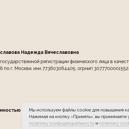
славова Надежда Вячеславовна
осударственной регистрации физического лица в качест
 по г. Москве. инн 773603064405, огрнип 3077700001552
нностью "Берег Силы"
Мы используем файлы cookie для повышения к
Нажимая на кнопку «Принять», вы принимаете
политику конфиденциальности
и
политику coo