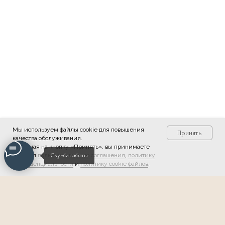
Мы используем файлы cookie для повышения
Принять
качества обслуживания.
Нажимая на кнопку «Принять», вы принимаете
условия
пользовательского соглашения
,
политику
Служба заботы
конфиденциальности
и
политику cookie файлов
.
Мы в соцсетях: