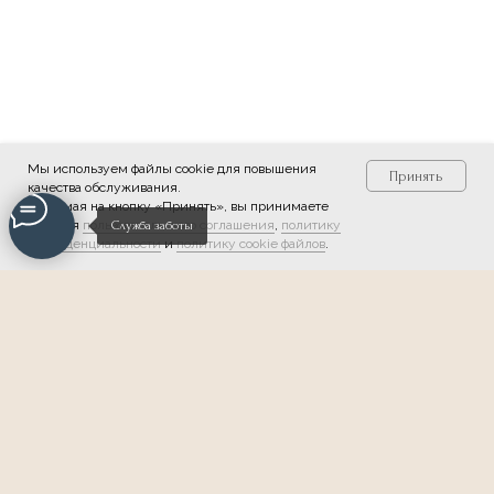
Мы используем файлы cookie для повышения
Принять
качества обслуживания.
Нажимая на кнопку «Принять», вы принимаете
условия
пользовательского соглашения
,
политику
Служба заботы
конфиденциальности
и
политику cookie файлов
.
Мы в соцсетях:
Обратная связь